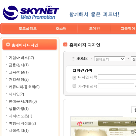
포트폴리오
호스팅
도메인
그룹웨어
홈페이지 디자인
홈페이지 디자인
기업/서비스(17)
HOME
>
>
금융/경제(1)
교육/학문(1)
디자인 제목
건강/병원(2)
가격대 선택
커뮤니티/동호회(0)
디자인(2)
연예/운세/게임(0)
생활/가정(1)
레져/스포츠(1)
디
여행/세계정보(2)
사회/정치(1)
판