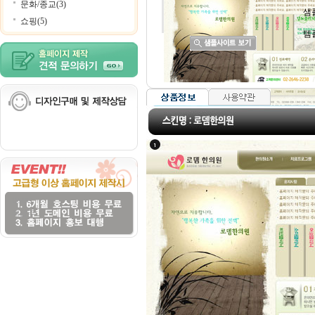
문화/종교(3)
샘
쇼핑(5)
템
HSBC
예금주: